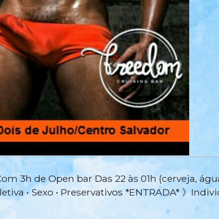
Com 3h de Open bar Das 22 às 01h (cerveja, água 
tiva • Sexo • Preservativos *ENTRADA* 》Individu