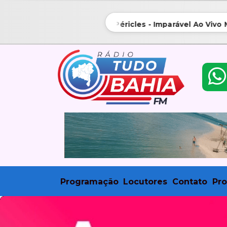
Akatu e Péricles - Imparável Ao Vivo Mf
Programação
Locutores
Contato
Pr