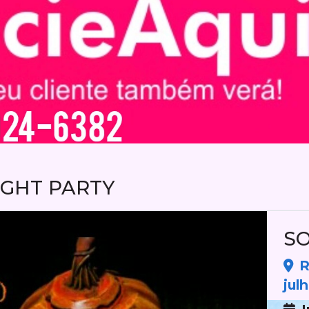
GHT PARTY
S
R
jul