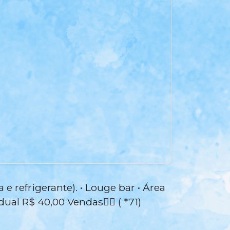
e refrigerante). • Louge bar • Área
al R$ 40,00 Vendas👇🏿 ( *71)