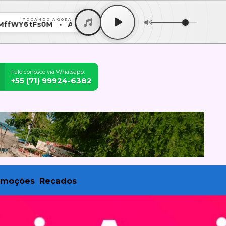
TOCANDO AGORA
fWY6tFs0M • Akatu e Péricles - Imparável Ao Vivo MffWY6
Fale conosco via Whatsapp:
+55 (71) 99924-6382
omoções
Recados