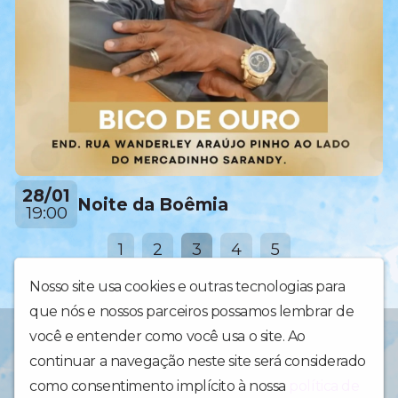
28/01
Noite da Boêmia
19:00
1
2
3
4
5
Nosso site usa cookies e outras tecnologias para
que nós e nossos parceiros possamos lembrar de
TUDO BAHIA INFORMAÇÃO ENTRETENIMENTO PUBLICIDADE &
você e entender como você usa o site. Ao
EVENTOS CONTATOS DA PRODUÇÃO☎️ (71)99698-6598 ou
continuar a navegação neste site será considerado
(71)99924-6382 g-mail: tudobahiaproducoes@gmail.com RÁDIO
TUDO BAHIA FM Aqui a gente fica bem informado e se diverte
como consentimento implícito à nossa
política de