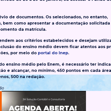
révio de documentos. Os selecionados, no entanto,
s, bem como apresentar a documentação solicitada
momento da matrícula.
ndem aos critérios estabelecidos e desejam utiliza
nclusão do ensino médio devem ficar atentos aos p
uições, por meio do
portal do Inep
.
 do ensino médio pelo Enem, é necessário ter indic
ção e alcançar, no mínimo, 450 pontos em cada áre
enos, 500 na redação.
ção