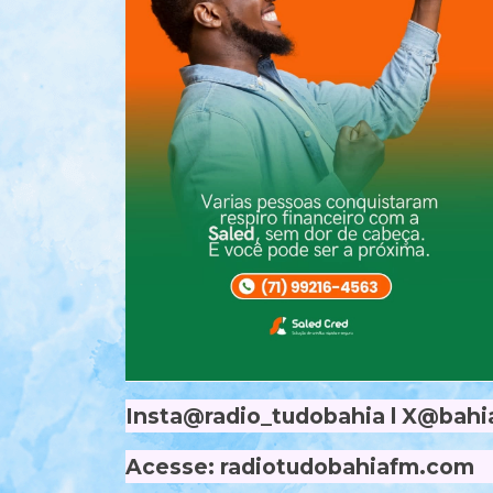
Insta@radio_tudobahia l X@bahia
Acesse: radiotudobahiafm.com