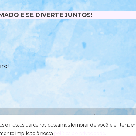
MADO E SE DIVERTE JUNTOS!
ro!
IDADE & EVENTOS CONTATOS DA PRODUÇÃO☎️ (71)99698-6598 ou (
FM Aqui a gente fica bem informado e se diverte juntos!
nós e nossos parceiros possamos lembrar de você e entender 
mento implícito à nossa
política de privacidade
.