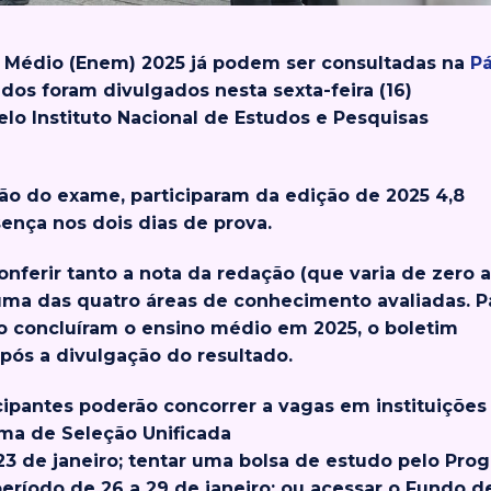
o Médio (Enem) 2025 já podem ser consultadas na
P
tados foram divulgados nesta sexta-feira (16)
elo Instituto Nacional de Estudos e Pesquisas
o do exame, participaram da edição de 2025 4,8
ença nos dois dias de prova.
onferir tanto a nota da redação (que varia de zero a
ma das quatro áreas de conhecimento avaliadas. P
o concluíram o ensino médio em 2025, o boletim
após a divulgação do resultado.
cipantes poderão concorrer a vagas em instituições
ema de Seleção Unificada
 23 de janeiro; tentar uma bolsa de estudo pelo Pro
período de 26 a 29 de janeiro; ou acessar o Fundo d