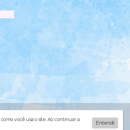
71)99924-6382 g-mail:
como você usa o site. Ao continuar a
Entendi