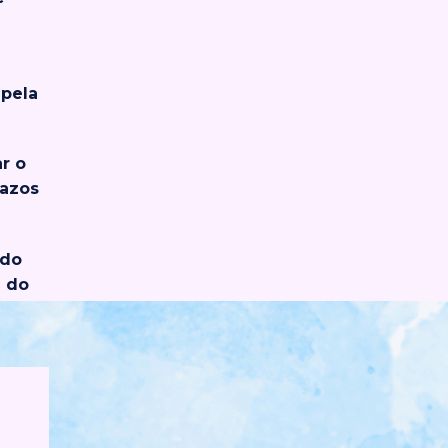
 pela
r o
razos
ado
a do