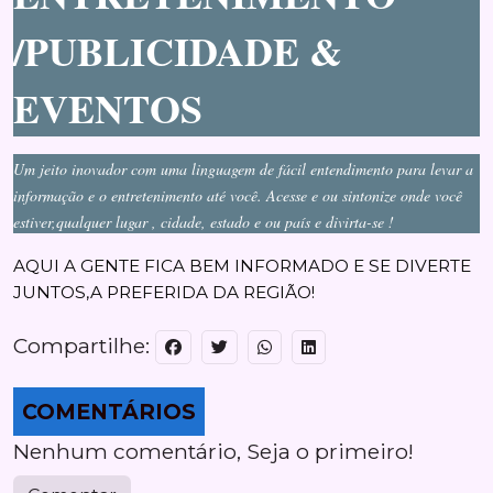
/PUBLICIDADE &
EVENTOS
Um jeito inovador com uma linguagem de fácil entendimento para levar a
informação e o entretenimento até você. Acesse e ou sintonize onde você
estiver,qualquer lugar , cidade, estado e ou país e divirta-se !
AQUI A GENTE FICA BEM INFORMADO E SE DIVERTE
JUNTOS,
A PREFERIDA DA REGIÃO!
Compartilhe:
COMENTÁRIOS
Nenhum comentário, Seja o primeiro!