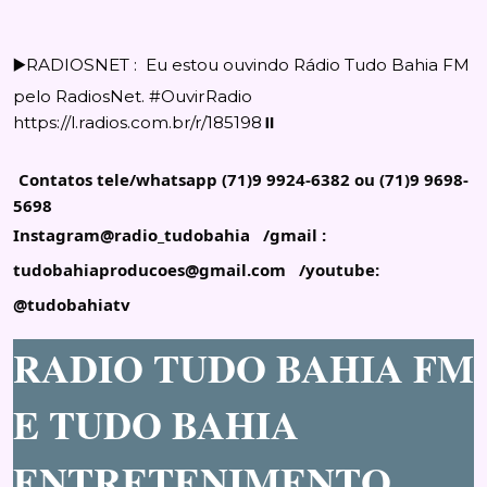
▶️RADIOSNET : Eu estou ouvindo Rádio Tudo Bahia FM
pelo RadiosNet. #OuvirRadio
https://l.radios.com.br/r/185198⏸️
Contatos tele/whatsapp (71)9 9924-6382 ou (71)9 9698-
5698
Instagram@radio_tudobahia /gmail :
tudobahiaproducoes@gmail.com /youtube:
@tudobahiatv
RADIO TUDO BAHIA FM
E TUDO BAHIA
ENTRETENIMENTO